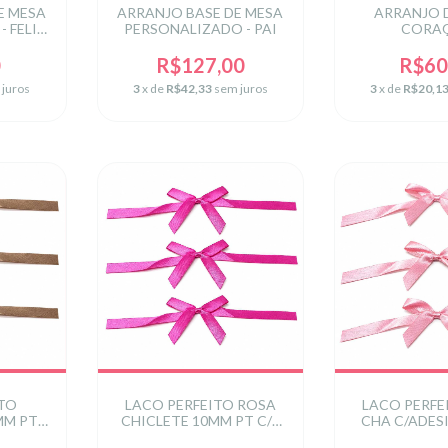
E MESA
ARRANJO BASE DE MESA
ARRANJO 
 FELIZ
PERSONALIZADO - PAI
CORA
IS
PERSONALIZ
TE A
0
R$127,00
R$60
 juros
3
x de
R$42,33
sem juros
3
x de
R$20,1
ITO
LACO PERFEITO ROSA
LACO PERFE
MM PT
CHICLETE 10MM PT C/3
CHA C/ADES
UN
PT C/