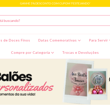
GANHE 5% DESCONTO COM CUPOM 'FESTEJANDO'
s de Doces Finos
Datas Comemorativas
Para Servir
Compre por Categoria
Trocas e Devoluções