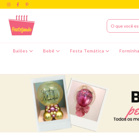
Balões
Bebê
Festa Temática
Forminha