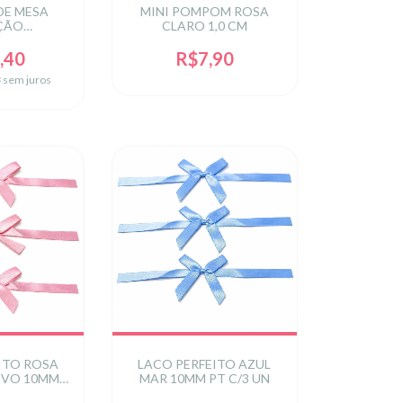
DE MESA
MINI POMPOM ROSA
ÇÃO
CLARO 1,0 CM
ADO - PAI
MO
,40
R$7,90
3
sem juros
ITO ROSA
LACO PERFEITO AZUL
IVO 10MM
MAR 10MM PT C/3 UN
3 UN