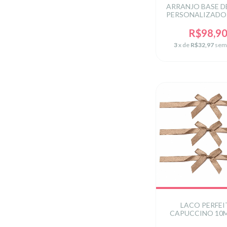
ARRANJO BASE D
PERSONALIZADO -
DIA DOS PA
R$98,9
3
x de
R$32,97
sem
LACO PERFE
CAPUCCINO 10
C/3 UN