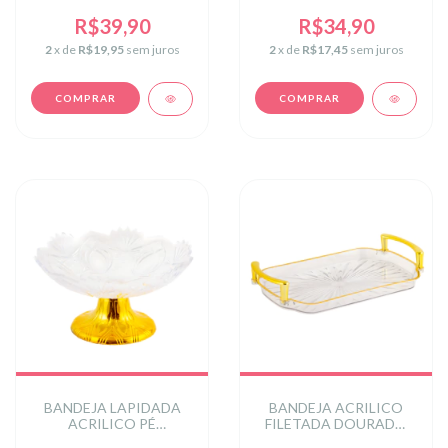
(BANDS/SOUSP) C/1 UN
TRANSPARENTE
R$39,90
R$34,90
2
x de
R$19,95
sem juros
2
x de
R$17,45
sem juros
BANDEJA LAPIDADA
BANDEJA ACRILICO
ACRILICO PÉ
FILETADA DOURADO
DOURADO FLOWER
REF: 70546