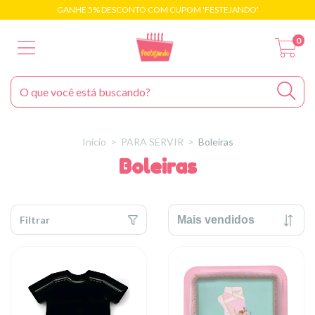
GANHE 5% DESCONTO COM CUPOM 'FESTEJANDO'
0
Início
>
PARA SERVIR
>
Boleiras
Boleiras
Filtrar