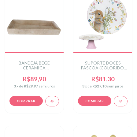
BANDEJA BEGE
SUPORTE DOCES
CERAMICA
PASCOA (COLORIDO)
DECORATIVA
10X22cm 22D
30X12X4cm(FLORARTE)
(FLORARTE)
R$89,90
R$81,30
3
x de
R$29,97
sem juros
3
x de
R$27,10
sem juros