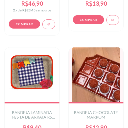
R$46,90
R$13,90
2
x de
R$23,45
sem juros
BANDEJA LAMINADA
BANDEJA CHOCOLATE
FESTA DE ARRAIA R5
MARROM
C/1 UN
R$9,40
R$12,90