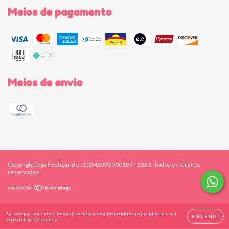
Meios de pagamento
Meios de envio
Copyright Loja Festejando - 20342993000197 - 2026. Todos os direitos
reservados.
Ao navegar por este site
você aceita o uso de cookies
para agilizar a sua
ENTENDI
experiência de compra.