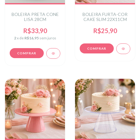
BOLEIRA PRETA CONE
BOLEIRA FURTA-COR
LISA 28CM
CAKE SLIM 22X11CM
R$33,90
R$25,90
2
x de
R$16,95
sem juros