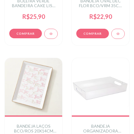
BOLEIRA VERDE
BANDEJA OVAL DEC
BANDEIRA CAKE LISA
FLOR BCO/VRM 35CM
22CM - VERDE
(PARA SERVIR) C/1 UN
BANDEIRA
R$25,90
R$22,90
BANDEJA LAÇOS
BANDEJA
BCO/ROS 20X14CM
ORGANIZADORA