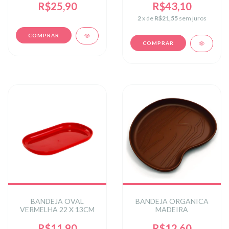
REF: 70539
R$25,90
R$43,10
2
x de
R$21,55
sem juros
BANDEJA OVAL
BANDEJA ORGANICA
VERMELHA 22 X 13CM
MADEIRA
R$11,90
R$12,60