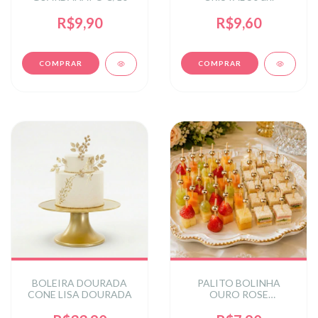
R$9,90
R$9,60
BOLEIRA DOURADA
PALITO BOLINHA
CONE LISA DOURADA
OURO ROSE
METALIZADA 12CM 1
PCT C/24 UN