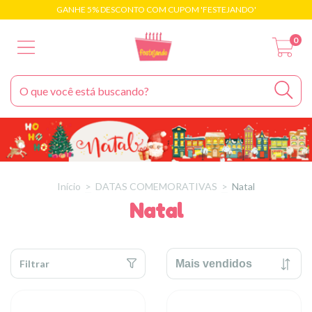
GANHE 5% DESCONTO COM CUPOM 'FESTEJANDO'
0
Início
>
DATAS COMEMORATIVAS
>
Natal
Natal
Filtrar