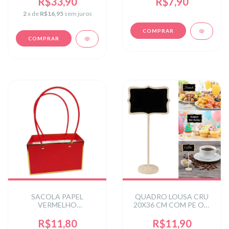
R$33,90
R$7,90
2
x de
R$16,95
sem juros
SACOLA PAPEL
QUADRO LOUSA CRU
VERMELHO
20X36 CM COM PE OT-
RETANGULAR
0035
22X13,5X10 CM
R$11,80
R$11,90