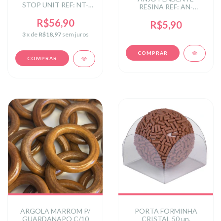
STOP UNIT REF: NT-
RESINA REF: AN-
0166UCC
0024UC
R$56,90
R$5,90
3
x de
R$18,97
sem juros
ARGOLA MARROM P/
PORTA FORMINHA
GUARDANAPO C/10
CRISTAL 50 un.