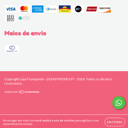
Meios de envio
Copyright Loja Festejando - 20342993000197 - 2026. Todos os direitos
reservados.
Ao navegar por este site
você aceita o uso de cookies
para agilizar a sua
ENTENDI
experiência de compra.