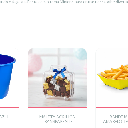
ndo e faça sua Festa com o tema Minions para entrar nessa Vibe diverti
 AZUL
MALETA ACRILICA
BANDEJA
L
TRANSPARENTE
AMARELO T
14,5