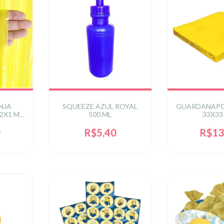
NJA
SQUEEZE AZUL ROYAL
GUARDANAPO
2X1 M
500 ML
33X33
0
R$5,40
R$13