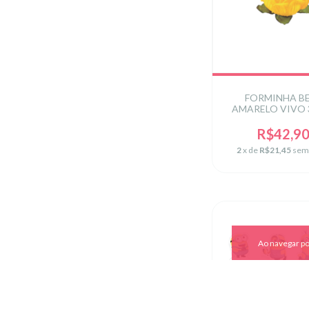
FORMINHA B
AMARELO VIVO 
R$42,9
2
x de
R$21,45
sem
Ao navegar po