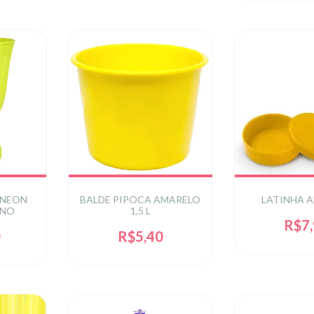
 NEON
BALDE PIPOCA AMARELO
LATINHA 
ENO
1,5 L
R$7
0
R$5,40