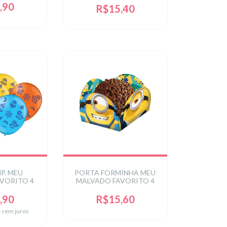
,90
R$15,40
P. MEU
PORTA FORMINHA MEU
VORITO 4
MALVADO FAVORITO 4
,90
R$15,60
5
sem juros