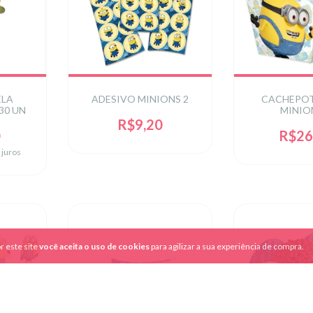
ELA
ADESIVO MINIONS 2
CACHEPOT
30 UN
MINIO
R$9,20
0
R$26
 juros
r este site
você aceita o uso de cookies
para agilizar a sua experiência de compra.