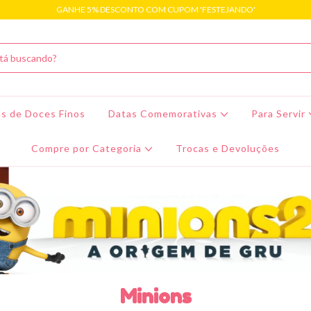
GANHE 5% DESCONTO COM CUPOM 'FESTEJANDO'
s de Doces Finos
Datas Comemorativas
Para Servir
Compre por Categoria
Trocas e Devoluções
Minions