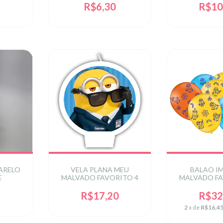
R$6,30
R$10
ARELO
VELA PLANA MEU
BALAO IM
E
MALVADO FAVORITO 4
MALVADO FA
R$17,20
R$32
2
x de
R$16,4