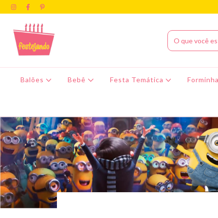
Balões
Bebê
Festa Temática
Forminha