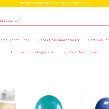
GANHE 5% DESCONTO COM CUPOM 'FESTEJANDO'
s de Doces Finos
Datas Comemorativas
Para Servir
Compre por Categoria
Trocas e Devoluções