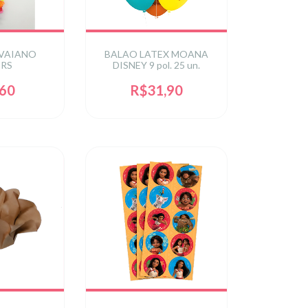
VAIANO
BALAO LATEX MOANA
RS
DISNEY 9 pol. 25 un.
,60
R$31,90