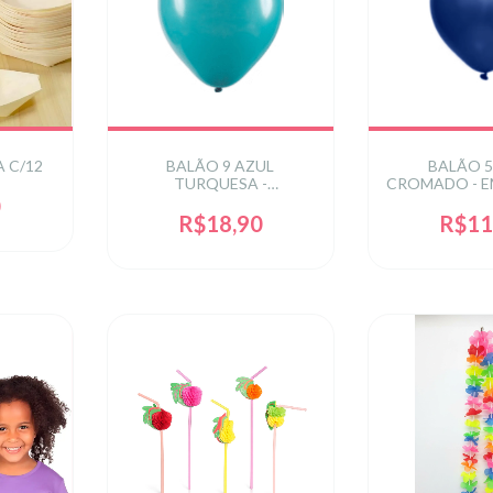
 C/12
BALÃO 9 AZUL
BALÃO 5
TURQUESA -
CROMADO - 
EMBALAGEM COM 50
COM 25 U
0
UNIDADES
R$18,90
R$11