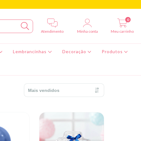
0
Atendimento
Minha conta
Meu carrinho
Lembrancinhas
Decoração
Produtos