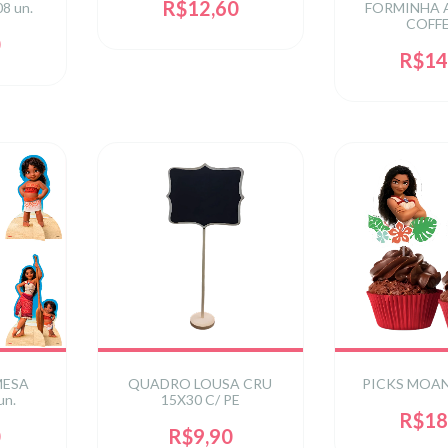
UNIDADES
R$12,60
8 un.
FORMINHA 
COFFE
0
R$14
MESA
QUADRO LOUSA CRU
PICKS MOANA
un.
15X30 C/ PE
R$18
0
R$9,90