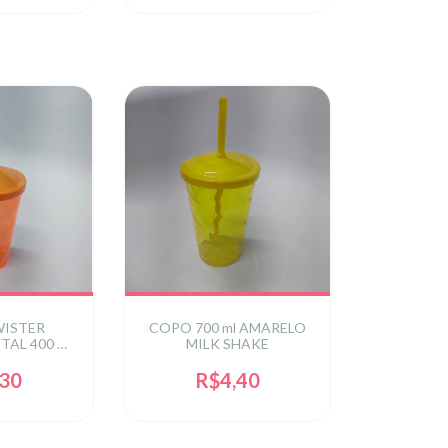
ISTER
COPO 700 ml AMARELO
TAL 400 ML
MILK SHAKE
MPA
,30
R$4,40