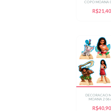
COPO MOANA 0
R$21,4
DECORACAO 
MOANA 2 06 
R$40,9