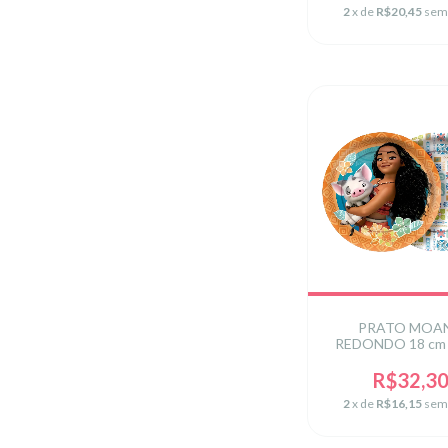
2
x de
R$20,45
sem
PRATO MOA
REDONDO 18 cm 
R$32,3
2
x de
R$16,15
sem