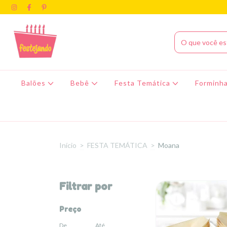
Balões
Bebê
Festa Temática
Forminha
Início
>
FESTA TEMÁTICA
>
Moana
Filtrar por
Preço
De
Até