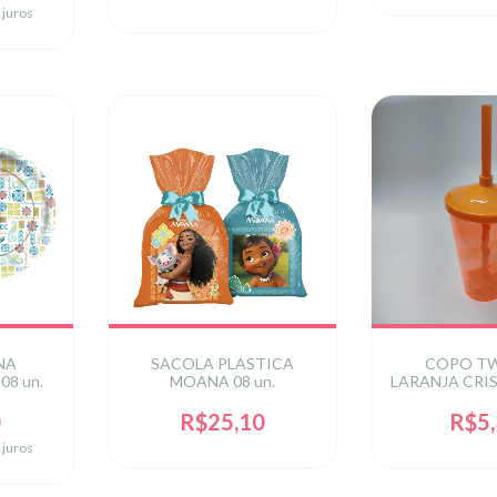
 juros
NA
SACOLA PLASTICA
COPO TW
08 un.
MOANA 08 un.
LARANJA CRIS
C/ TA
0
R$25,10
R$5
 juros