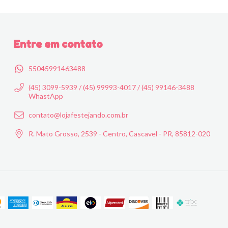
Entre em contato
55045991463488
(45) 3099-5939 / (45) 99993-4017 / (45) 99146-3488
WhastApp
contato@lojafestejando.com.br
R. Mato Grosso, 2539 - Centro, Cascavel - PR, 85812-020