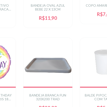
ATIVO
BANDEJA OVAL AZUL
COPO AMARE
ORACAO
BEBE 22 X 13CM
UN
R$7
R$11,90
RTHDAY
BANDEJA BRANCA FUN
BALDE PIPO
IS 18
320X200 TRAD
COM T
N