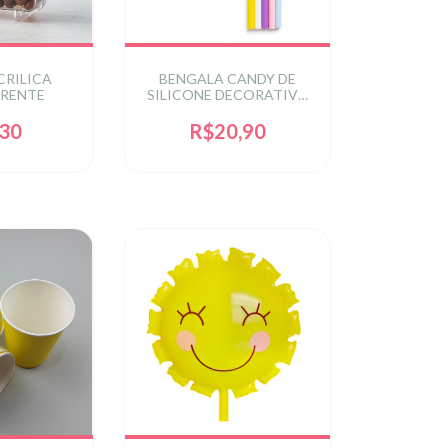
CRILICA
BENGALA CANDY DE
RENTE
SILICONE DECORATIVA
12,5X22CM C/1 UN -
COLORIDO
,30
R$20,90