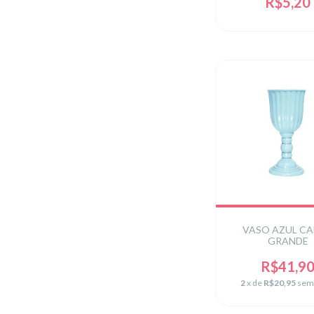
R$5,20
VASO AZUL C
GRANDE
R$41,9
2
x de
R$20,95
sem