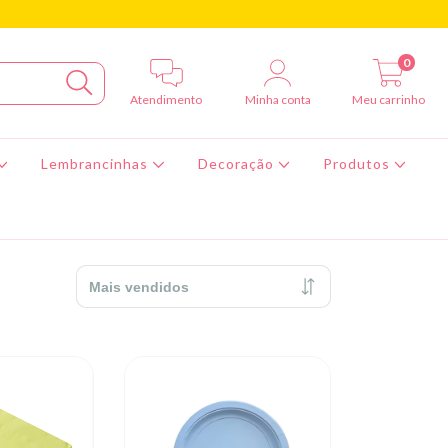
0
Atendimento
Minha conta
Meu carrinho
Lembrancinhas
Decoração
Produtos