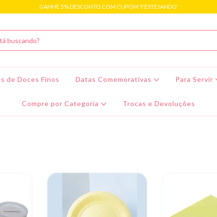
GANHE 5% DESCONTO COM CUPOM 'FESTEJANDO'
s de Doces Finos
Datas Comemorativas
Para Servir
Compre por Categoria
Trocas e Devoluções