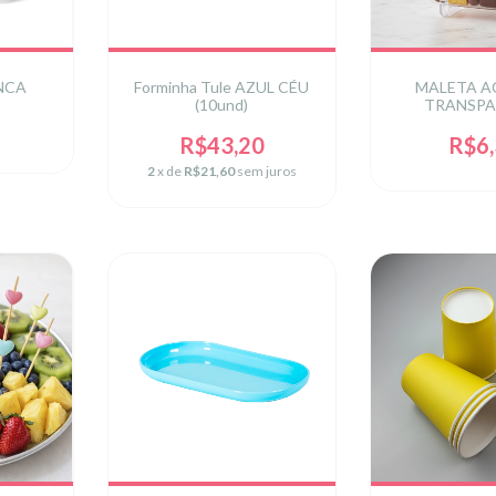
NCA
Forminha Tule AZUL CÉU
MALETA A
(10und)
TRANSPA
R$43,20
R$6
2
x de
R$21,60
sem juros