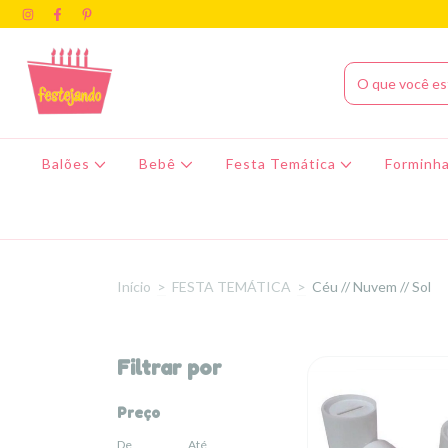
Balões
Bebê
Festa Temática
Forminha
Início
>
FESTA TEMÁTICA
>
Céu // Nuvem // Sol
Filtrar por
Preço
De
Até