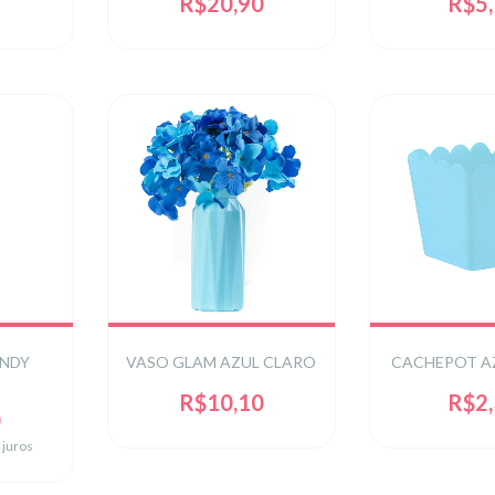
R$20,90
R$5
ANDY
VASO GLAM AZUL CLARO
CACHEPOT A
R$10,10
R$2
0
 juros