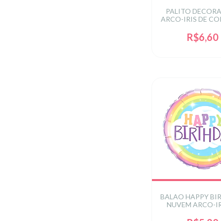
PALITO DECOR
ARCO-IRIS DE C
12CM C/12 
R$6,60
BALAO HAPPY BI
NUVEM ARCO-IR
POL C/ 1U