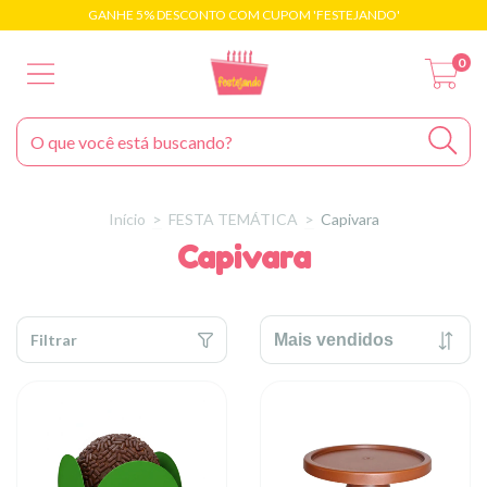
GANHE 5% DESCONTO COM CUPOM 'FESTEJANDO'
0
Início
>
FESTA TEMÁTICA
>
Capivara
Capivara
Filtrar