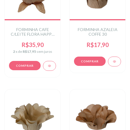
FORMINHA CAFE
FORMINHA AZALEIA
C/LEITE FLORA HAPPY
COFFE 30
MOMENTS PT C/30 UN
R$35,90
R$17,90
2
x de
R$17,95
sem juros