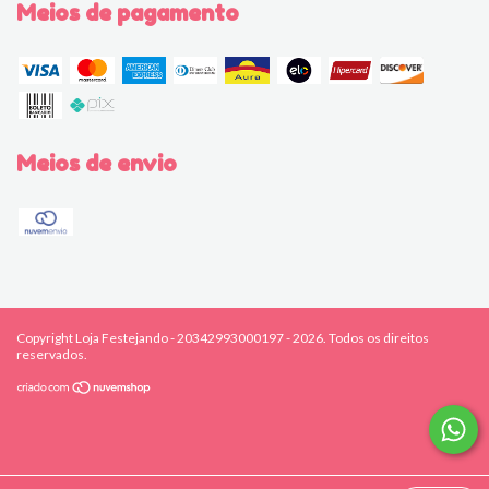
Meios de pagamento
Meios de envio
Copyright Loja Festejando - 20342993000197 - 2026. Todos os direitos
reservados.