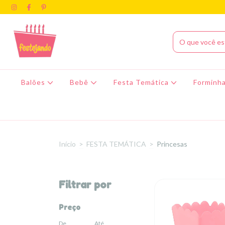
Balões
Bebê
Festa Temática
Forminha
Início
>
FESTA TEMÁTICA
>
Princesas
Filtrar por
Preço
De
Até