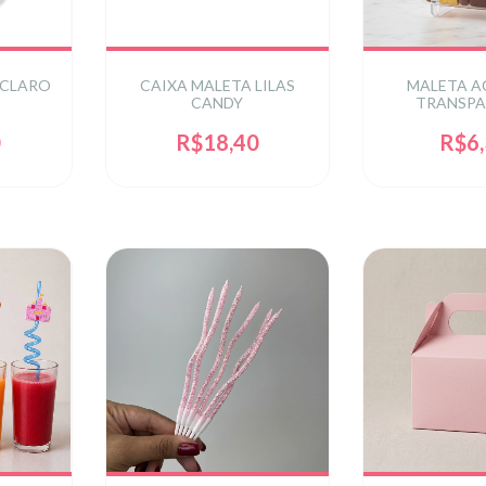
 CLARO
CAIXA MALETA LILAS
MALETA A
CANDY
TRANSPA
0
R$18,40
R$6