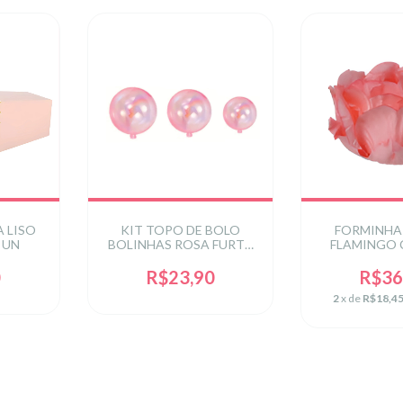
 LISO
KIT TOPO DE BOLO
FORMINHA
 UN
BOLINHAS ROSA FURTA
FLAMINGO 
COR 3X4X5 C/12 UN
0
R$23,90
R$36
2
x de
R$18,4