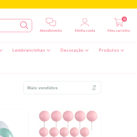
0
Atendimento
Minha conta
Meu carrinho
Lembrancinhas
Decoração
Produtos