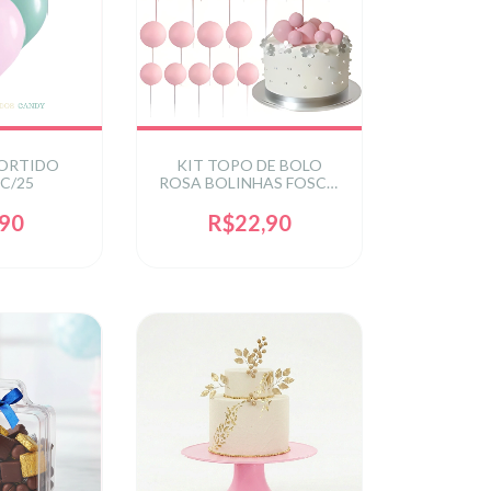
SORTIDO
KIT TOPO DE BOLO
C/25
ROSA BOLINHAS FOSCO
2X2,5X3X4 C/20 UN -
ROSA
,90
R$22,90