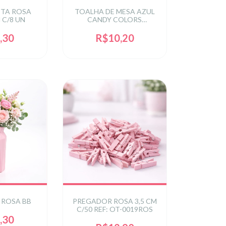
ETA ROSA
TOALHA DE MESA AZUL
 C/8 UN
CANDY COLORS
137X183CM C/1 UN
,30
R$10,20
 ROSA BB
PREGADOR ROSA 3,5 CM
C/50 REF: OT-0019ROS
,30