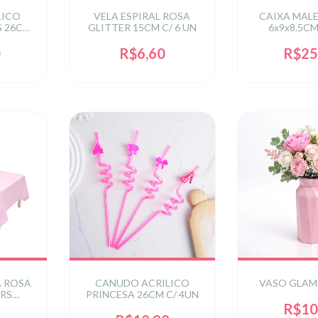
LICO
VELA ESPIRAL ROSA
CAIXA MAL
S 26CM
GLITTER 15CM C/ 6 UN
6x9x8.5CM
0
R$6,60
R$25
A ROSA
CANUDO ACRILICO
VASO GLAM
RS
PRINCESA 26CM C/ 4UN
1 UN
R$10