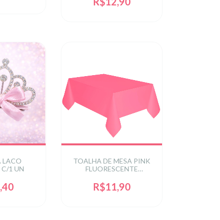
R$12,90
A LACO
TOALHA DE MESA PINK
 C/1 UN
FLUORESCENTE
1.37X2.74CM C/1 UN -
PINK
,40
R$11,90