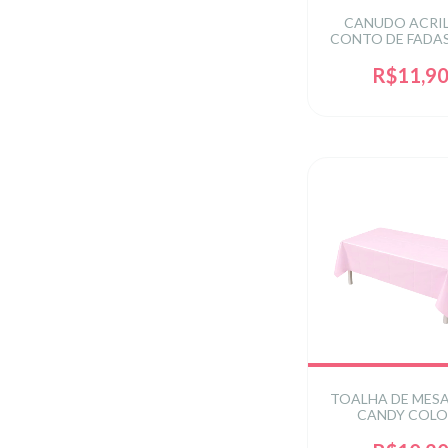
CANUDO ACRI
CONTO DE FADA
C/ 4UN
R$11,9
TOALHA DE MES
CANDY COLO
137X183CM C/