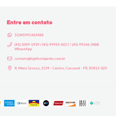
Entre em contato
55045991463488
(45) 3099-5939 / (45) 99993-4017 / (45) 99146-3488
WhastApp
contato@lojafestejando.com.br
R. Mato Grosso, 2539 - Centro, Cascavel - PR, 85812-020