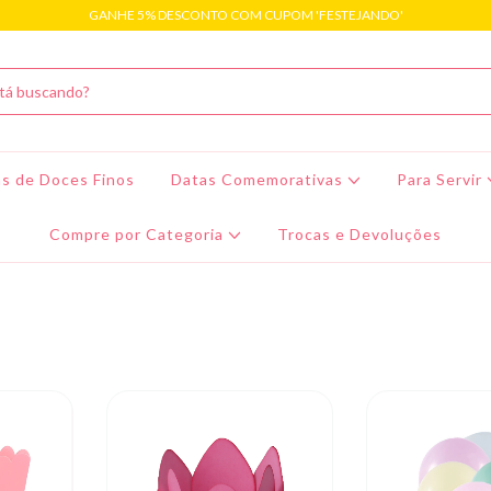
GANHE 5% DESCONTO COM CUPOM 'FESTEJANDO'
s de Doces Finos
Datas Comemorativas
Para Servir
Compre por Categoria
Trocas e Devoluções