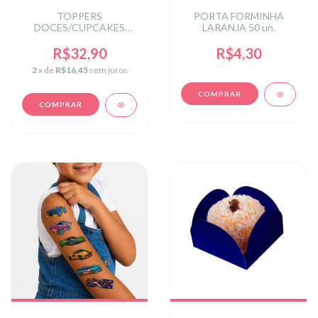
TOPPERS
PORTA FORMINHA
DOCES/CUPCAKES
LARANJA 50 un.
CARROS GO! AT
R$32,90
R$4,30
2
x de
R$16,45
sem juros