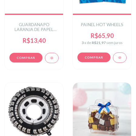
GUARDANAPO
PAINEL HOT WHEELS
LARANJA DE PAPEL
DUPLA CAMADA
R$65,90
33X33CM C/ 1UN
R$13,40
3
x de
R$21,97
sem juros