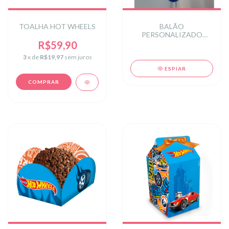
TOALHA HOT WHEELS
BALÃO
PERSONALIZADO
CARROS
R$59,90
3
x de
R$19,97
sem juros
ESPIAR