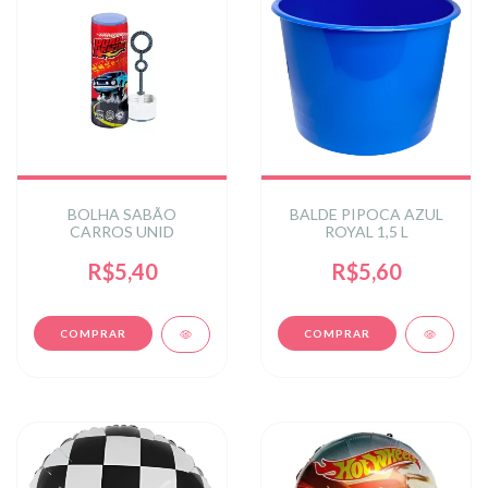
BOLHA SABÃO
BALDE PIPOCA AZUL
CARROS UNID
ROYAL 1,5 L
R$5,40
R$5,60