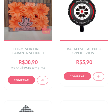
FORMINHA LIRIO
BALAO METAL PNEU
LARANJA NEON 30
17POL C/1UN -
VERMELHO
R$38,90
R$5,90
2
x de
R$19,45
sem juros