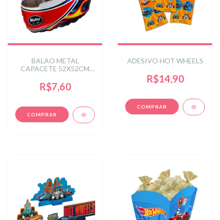
BALAO METAL
ADESIVO HOT WHEELS
CAPACETE 52X52CM
C/1 UN
R$14,90
R$7,60