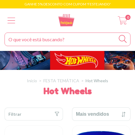
GANHE 5% DESCONTO COM CUPOM 'FESTEJANDO'
0
Início
>
FESTA TEMÁTICA
>
Hot Wheels
Hot Wheels
Filtrar