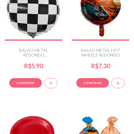
BALAO METAL
BALAO METAL HOT
REDONDO
WHEELS REDONDO
QUADRICULADO
17POL C/1UN - PRETO
R$5,90
R$7,30