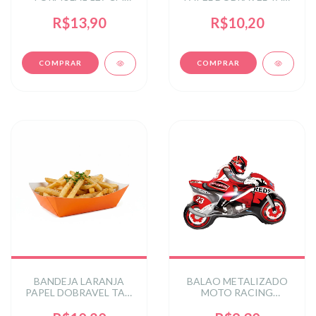
PRATA
APROX 14,5 cm
R$13,90
R$10,20
BANDEJA LARANJA
BALAO METALIZADO
PAPEL DOBRAVEL TAM
MOTO RACING
APROX 14,5 cm
VERMELHA 20 POL C/
1UN