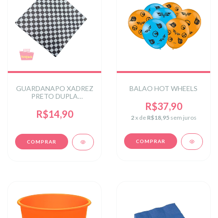
GUARDANAPO XADREZ
BALAO HOT WHEELS
PRETO DUPLA
CAMADA 33X33CM
R$37,90
C/20UN
R$14,90
2
x de
R$18,95
sem juros