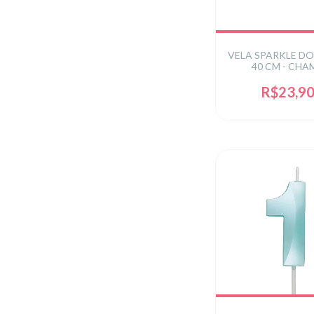
VELA SPARKLE D
40 CM - CHA
DOURADA - CON
UNIDADES - 4
R$23,9