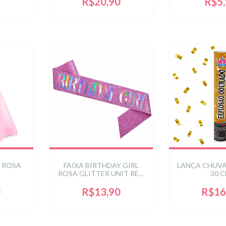
R$20,90
R$5
 ROSA
FAIXA BIRTHDAY GIRL
LANÇA CHUV
ROSA GLITTER UNIT REF:
30 
AD-0016ROS
0
R$13,90
R$16