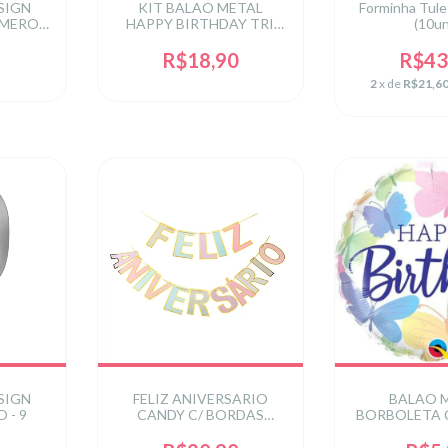
ESIGN
KIT BALAO METAL
Forminha Tul
MERO -
HAPPY BIRTHDAY TRI
(10u
COLORS 16 POL(NAO
FLUTUA) C/13 UN
R$18,90
R$43
2
x de
R$21,6
ESIGN
FELIZ ANIVERSARIO
BALAO 
 - 9
CANDY C/ BORDAS
BORBOLETA 
METALIZADAS 3M C/1 UN
HAPPY BIRTH
C/1