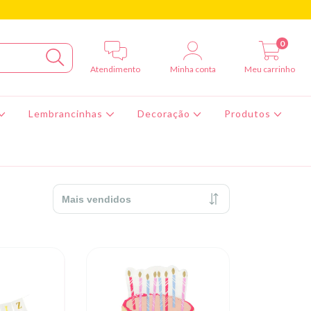
0
Atendimento
Minha conta
Meu carrinho
Lembrancinhas
Decoração
Produtos