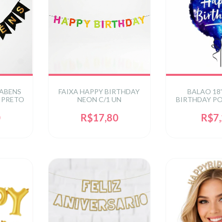
RABENS
FAIXA HAPPY BIRTHDAY
BALAO 18
- PRETO
NEON C/1 UN
BIRTHDAY P
UNIV
0
R$17,80
R$7