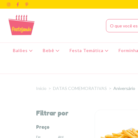
Balões
Bebê
Festa Temática
Forminha
Início
>
DATAS COMEMORATIVAS
>
Aniversário
Filtrar por
Preço
De
Até