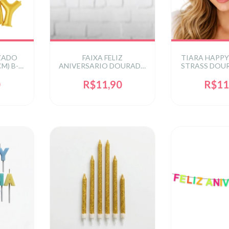
ZADO
FAIXA FELIZ
TIARA HAPPY
M) B-
ANIVERSARIO DOURADA
STRASS DOU
/1 U -
VAZADA UNIT REF: EF-
REF: AD-
0191OUR
0
R$11,90
R$11