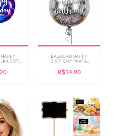
' HAPPY
BALAO 4D HAPPY
OLKA DOTZ
BIRTHDAY PRATA
ER
C/CONFETE 22'
,20
R$14,90