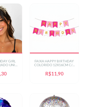
HDAY GIRL
FAIXA HAPPY BIRTHDAY
RADO UNIT
COLORIDO 12X16CM C/1
0062OUR
UN
,30
R$11,90