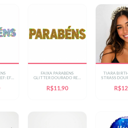
ENS
FAIXA PARABENS
TIARA BIRT
F: EF-
GLITTER DOURADO REF:
STRASS DOU
EF-0224OUR
REF: AD-
0
R$11,90
R$12