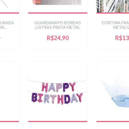
OURADA
GUARDANAPO BORDAS
CORTINA FRA
MA
LISTRAS PRATA METAL
METALI
TEM 10
0CM
0
R$24,90
R$13