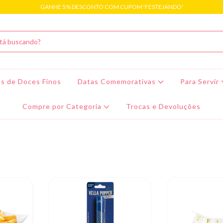
GANHE 5% DESCONTO COM CUPOM 'FESTEJANDO'
s de Doces Finos
Datas Comemorativas
Para Servir
Compre por Categoria
Trocas e Devoluções