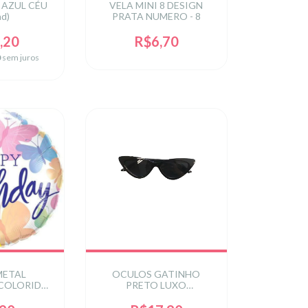
e AZUL CÉU
VELA MINI 8 DESIGN
nd)
PRATA NUMERO - 8
,20
R$6,70
0
sem juros
METAL
OCULOS GATINHO
COLORIDO
PRETO LUXO
DAY 18POL
PERSONALIZADO
UN