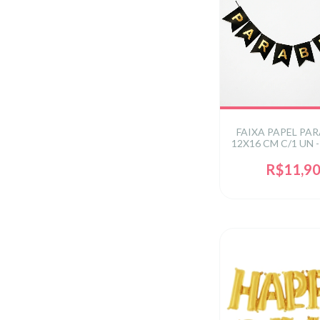
FAIXA PAPEL PA
12X16 CM C/1 UN 
R$11,9