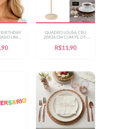
 BIRTHDAY
QUADRO LOUSA CRU
RADO UNIT
20X36 CM COM PE OT-
0063OUR
0035
,90
R$11,90