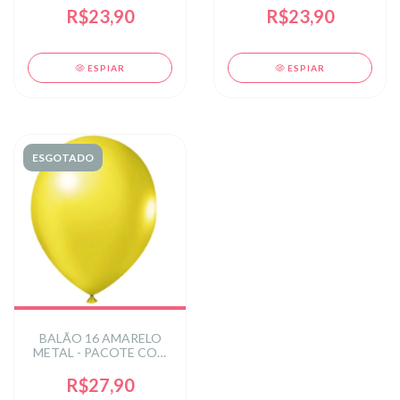
LATEX
R$23,90
R$23,90
ESPIAR
ESPIAR
ESGOTADO
BALÃO 16 AMARELO
METAL - PACOTE COM
12 UNIDADES
R$27,90