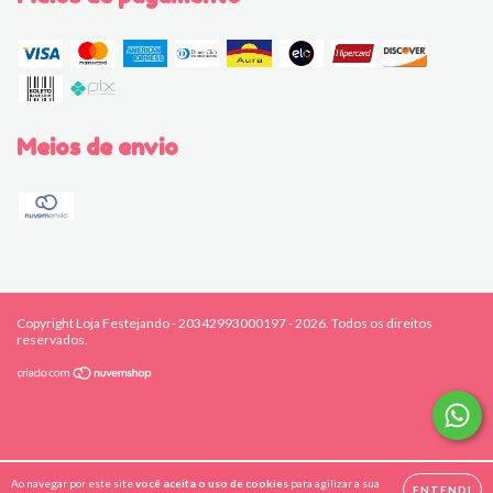
Meios de envio
Copyright Loja Festejando - 20342993000197 - 2026. Todos os direitos
reservados.
Ao navegar por este site
você aceita o uso de cookies
para agilizar a sua
ENTENDI