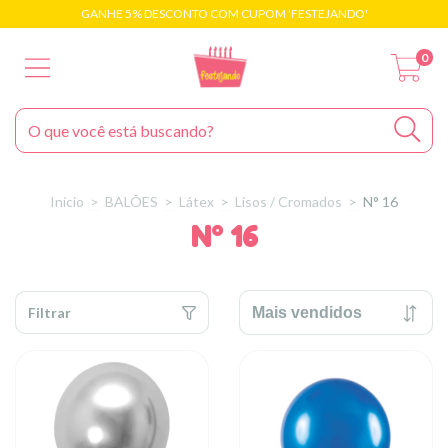
GANHE 5% DESCONTO COM CUPOM 'FESTEJANDO'
0
Início
>
BALÕES
>
Látex
>
Lisos / Cromados
>
N° 16
N° 16
Filtrar