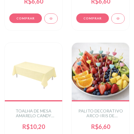
R$6,60
R$6,60
TOALHA DE MESA
PALITO DECORATIVO
AMARELO CANDY
ARCO-IRIS DE
COLORS 137X183CM
CORACAO 12CM C/12
C/1 UN
UN
R$10,20
R$6,60