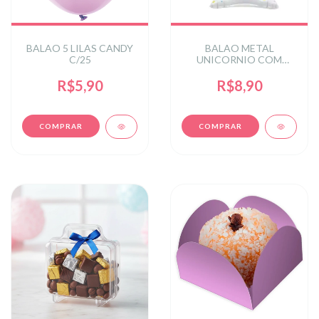
BALAO 5 LILAS CANDY
BALAO METAL
C/25
UNICORNIO COM
SUPORTE DE CHAO
C/1UN
R$5,90
R$8,90