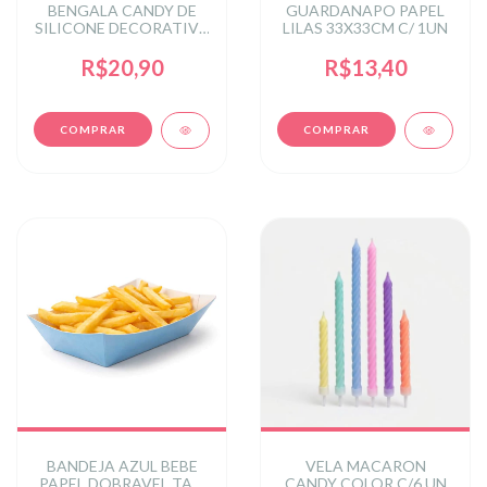
BENGALA CANDY DE
GUARDANAPO PAPEL
SILICONE DECORATIVA
LILAS 33X33CM C/ 1UN
12,5X22CM C/1 UN -
COLORIDO
R$20,90
R$13,40
BANDEJA AZUL BEBE
VELA MACARON
PAPEL DOBRAVEL TAM
CANDY COLOR C/6 UN