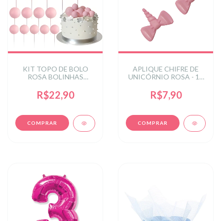
KIT TOPO DE BOLO
APLIQUE CHIFRE DE
ROSA BOLINHAS
UNICÓRNIO ROSA - 10
FOSCO 2X2,5X3X4 C/20
UNIDADES
UN - ROSA
R$22,90
R$7,90