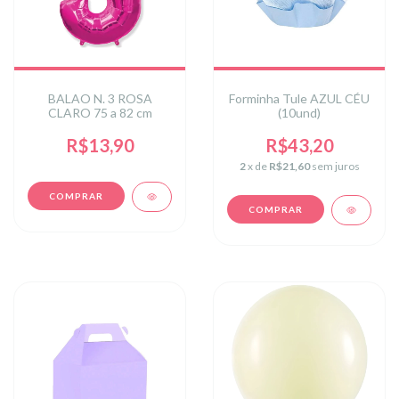
BALAO N. 3 ROSA
Forminha Tule AZUL CÉU
CLARO 75 a 82 cm
(10und)
R$13,90
R$43,20
2
x de
R$21,60
sem juros