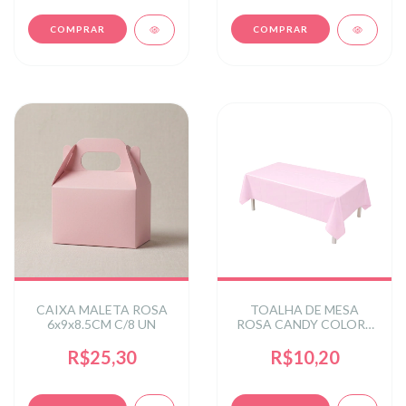
CAIXA MALETA ROSA
TOALHA DE MESA
6x9x8.5CM C/8 UN
ROSA CANDY COLORS
137X183CM C/1 UN
R$25,30
R$10,20