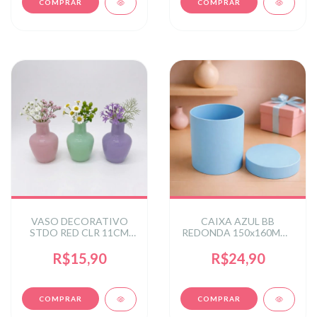
VASO DECORATIVO
CAIXA AZUL BB
STDO RED CLR 11CM
REDONDA 150x160MM -
(VASOS) C/1 UN
2,5 L
R$15,90
R$24,90