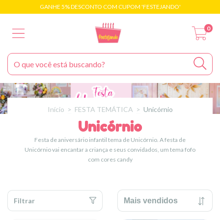
GANHE 5% DESCONTO COM CUPOM 'FESTEJANDO'
0
Início
>
FESTA TEMÁTICA
>
Unicórnio
Unicórnio
Festa de aniversário infantil tema de Unicórnio. A festa de
Unicórnio vai encantar a criança e seus convidados, um tema fofo
com cores candy
Filtrar