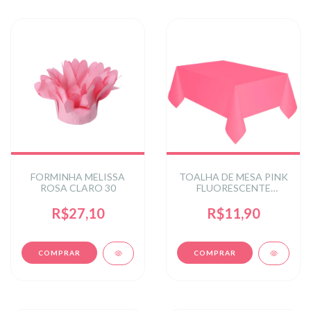
FORMINHA MELISSA
TOALHA DE MESA PINK
ROSA CLARO 30
FLUORESCENTE
1.37X2.74CM C/1 UN -
PINK
R$27,10
R$11,90