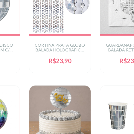
 DISCO
CORTINA PRATA GLOBO
GUARDANAPO
M C/8
BALADA HOLOGRAFICO
BALADA RET
A
1X2 M C/1 UN
CM C/2
0
R$23,90
R$23