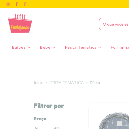
Balões
Bebê
Festa Temática
Forminha
Início
>
FESTA TEMÁTICA
>
Disco
Filtrar por
Preço
De
Até