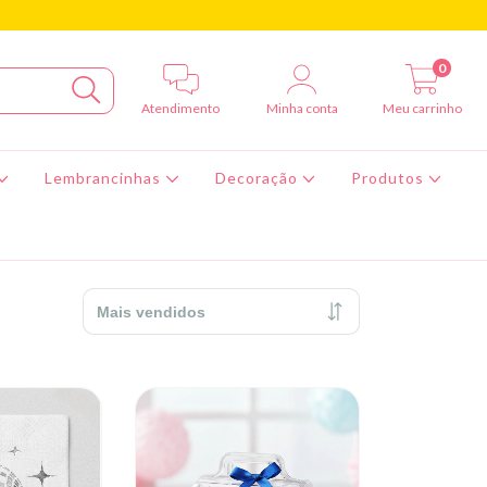
0
Atendimento
Minha conta
Meu carrinho
Lembrancinhas
Decoração
Produtos