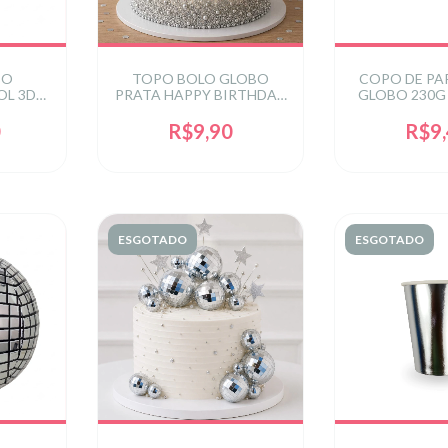
BO
TOPO BOLO GLOBO
COPO DE PA
OL 3D
PRATA HAPPY BIRTHDAY
GLOBO 230G 
16CM C/1 UN
UN - P
0
R$9,90
R$9
ESGOTADO
ESGOTADO