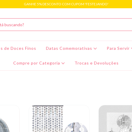
GANHE 5% DESCONTO COM CUPOM 'FESTEJANDO'
s de Doces Finos
Datas Comemorativas
Para Servir
Compre por Categoria
Trocas e Devoluções