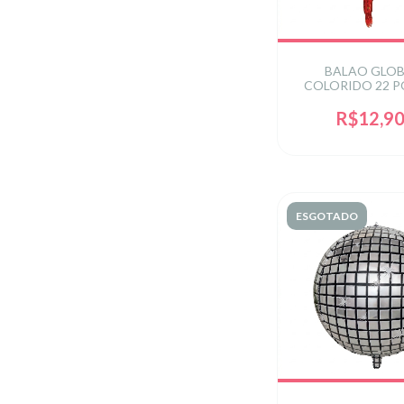
BALAO GLO
COLORIDO 22 P
C/1UN
R$12,9
ESGOTADO