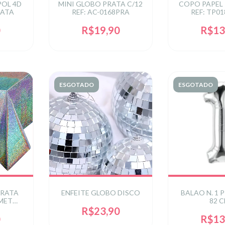
POL 4D
MINI GLOBO PRATA C/12
COPO PAPEL 
RATA
REF: AC-0168PRA
REF: TP0
0
R$19,90
R$13
ESGOTADO
ESGOTADO
PRATA
ENFEITE GLOBO DISCO
BALAO N. 1 
MET
82 
)
R$23,90
0
R$13