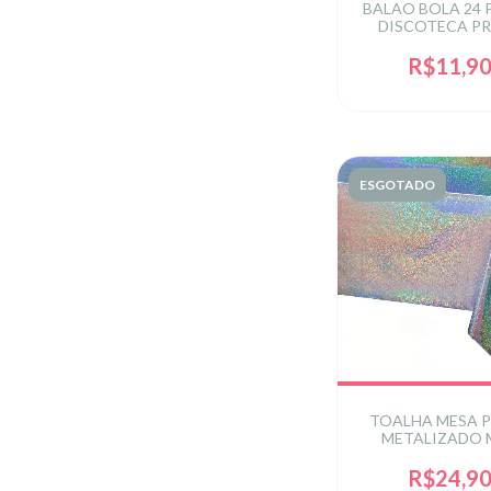
BALAO BOLA 24 
DISCOTECA P
R$11,9
ESGOTADO
TOALHA MESA 
METALIZADO 
(137X274CM
R$24,9