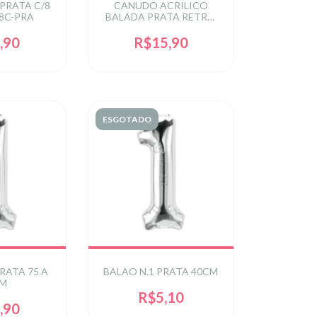
PRATA C/8
CANUDO ACRILICO
18C-PRA
BALADA PRATA RETRO
26CM C/ 4UN - PRATA
,90
R$15,90
ESGOTADO
PRATA 75 A
BALAO N.1 PRATA 40CM
CM
R$5,10
,90