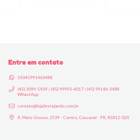
Entre em contato
55045991463488
(45) 3099-5939 / (45) 99993-4017 / (45) 99146-3488
WhastApp
contato@lojafestejando.com.br
R. Mato Grosso, 2539 - Centro, Cascavel - PR, 85812-020