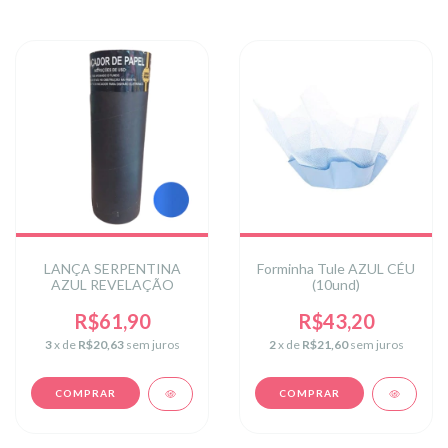
LANÇA SERPENTINA
Forminha Tule AZUL CÉU
AZUL REVELAÇÃO
(10und)
R$61,90
R$43,20
3
x de
R$20,63
sem juros
2
x de
R$21,60
sem juros