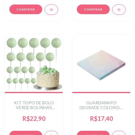
KIT TOPO DE BOLO
GUARDANAPO
VERDE BOLINHAS
DEGRADE COLORIDO
FOSCO 2X2,5X3X4 C/20
CANDY 32 CM X 32 CM
UN - VERDE
R$22,90
R$17,40