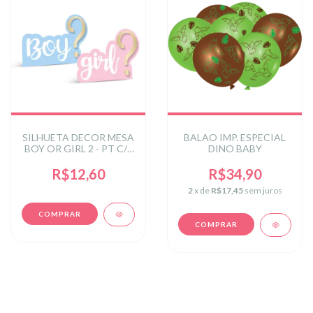
SILHUETA DECOR MESA
BALAO IMP. ESPECIAL
BOY OR GIRL 2 - PT C/4
DINO BABY
UN
R$12,60
R$34,90
2
x de
R$17,45
sem juros