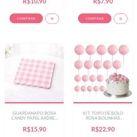
R$10,90
R$7,90
GUARDANAPO ROSA
KIT TOPO DE BOLO
CANDY PAPEL XADREZ
ROSA BOLINHAS
DUPLA CAMADA
FOSCO 2X2,5X3X4 C/20
33X33CM C/20
UN - ROSA
R$15,90
R$22,90