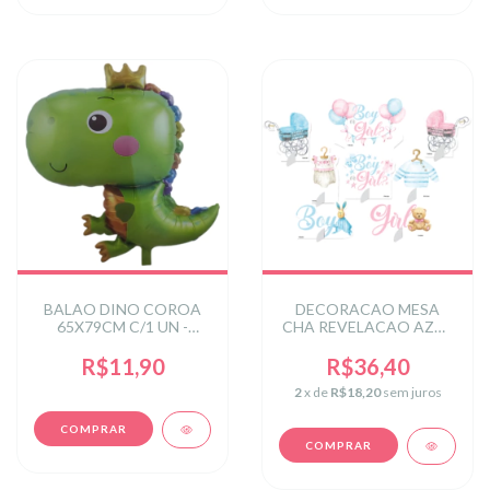
BALAO DINO COROA
DECORACAO MESA
65X79CM C/1 UN -
CHA REVELACAO AZUL
VERDE
E ROSA
R$11,90
R$36,40
2
x de
R$18,20
sem juros