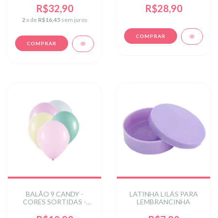
R$32,90
R$28,90
2
x de
R$16,45
sem juros
BALÃO 9 CANDY -
LATINHA LILÁS PARA
CORES SORTIDAS -
LEMBRANCINHA
EMBALAGEM COM 25
UNIDADES