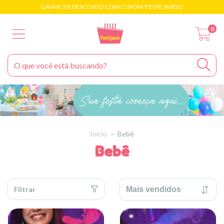
GANHE 5% DESCONTO COM CUPOM 'FESTEJANDO'
0
Início
>
Bebê
Bebê
Filtrar