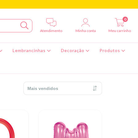
0
Atendimento
Minha conta
Meu carrinho
Lembrancinhas
Decoração
Produtos