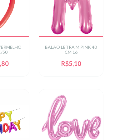
 VERMELHO
BALAO LETRA M PINK 40
C/50
CM 16
,80
R$5,10