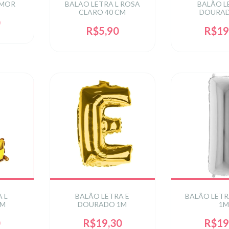
AMOR
BALAO LETRA L ROSA
BALÃO L
CLARO 40 CM
DOURAD
0
R$5,90
R$19
 L
BALÃO LETRA E
BALÃO LETR
1M
DOURADO 1M
1M
0
R$19,30
R$19