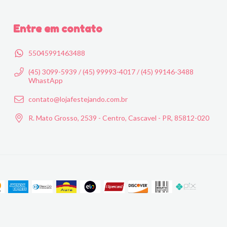
Entre em contato
55045991463488
(45) 3099-5939 / (45) 99993-4017 / (45) 99146-3488
WhastApp
contato@lojafestejando.com.br
R. Mato Grosso, 2539 - Centro, Cascavel - PR, 85812-020