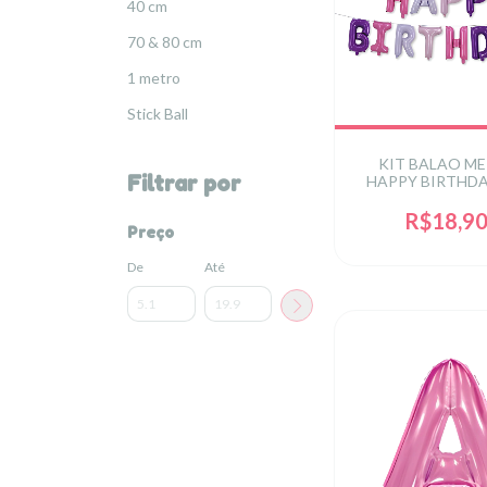
40 cm
70 & 80 cm
1 metro
Stick Ball
KIT BALAO M
Filtrar por
HAPPY BIRTHDA
COLORS 16 PO
FLUTUA) C/13
R$18,9
Preço
De
Até