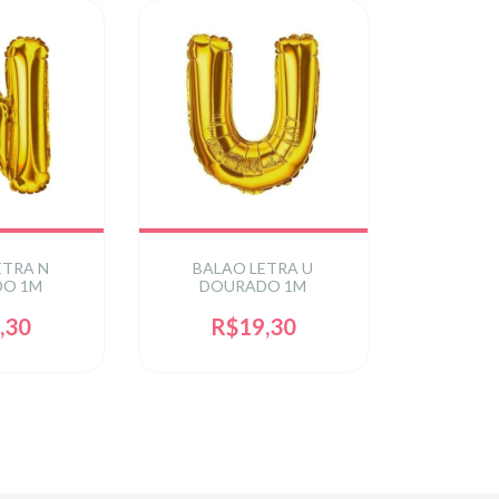
ETRA N
BALAO LETRA U
O 1M
DOURADO 1M
,30
R$19,30