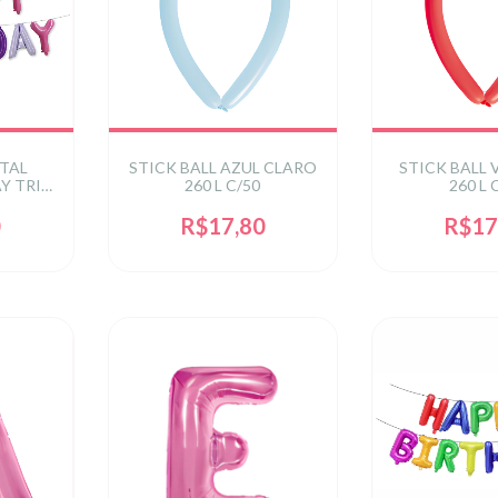
ETAL
STICK BALL AZUL CLARO
STICK BALL
Y TRI
260 L C/50
260 L 
L(NAO
 UN
0
R$17,80
R$17