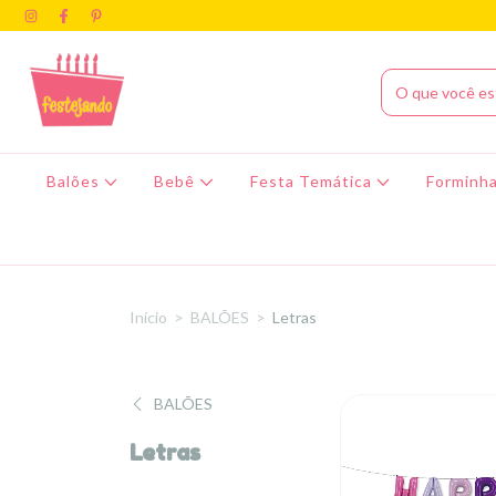
Balões
Bebê
Festa Temática
Forminha
Início
>
BALÕES
>
Letras
BALÕES
Letras