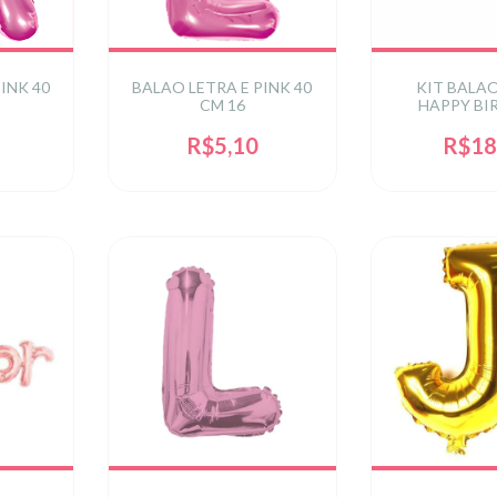
INK 40
BALAO LETRA E PINK 40
KIT BALA
CM 16
HAPPY BI
COLORS 16 
FLUTUA) C
R$5,10
R$18