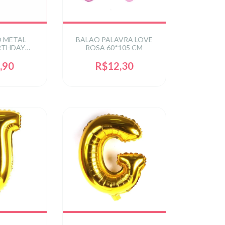
O METAL
BALAO PALAVRA LOVE
RTHDAY
ROSA 60*105 CM
POL (NAO
/13 UN.
,90
R$12,30