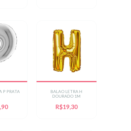
A P PRATA
BALAO LETRA H
DOURADO 1M
,90
R$19,30