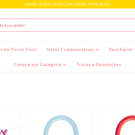
GANHE 5% DESCONTO COM CUPOM 'FESTEJANDO'
s de Doces Finos
Datas Comemorativas
Para Servir
Compre por Categoria
Trocas e Devoluções