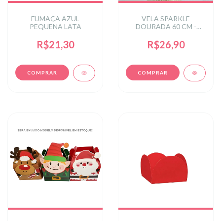
FUMAÇA AZUL
VELA SPARKLE
PEQUENA LATA
DOURADA 60 CM -
CHAMA DOURADA -
CONTEM 5 UN
R$21,30
R$26,90