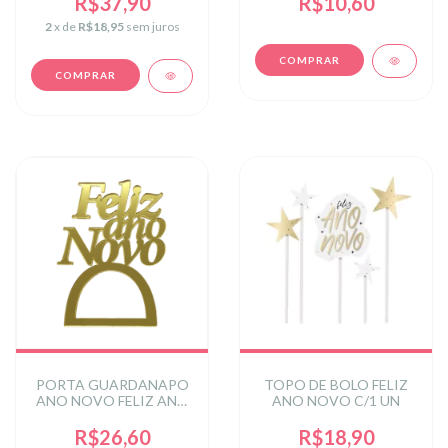
R$37,90
R$10,60
2
x de
R$18,95
sem juros
PORTA GUARDANAPO
TOPO DE BOLO FELIZ
ANO NOVO FELIZ ANO
ANO NOVO C/1 UN
NOVO ACE DOU 7CM
C/4
R$26,60
R$18,90