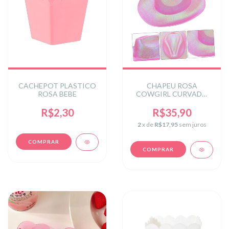
CACHEPOT PLASTICO
CHAPEU ROSA
ROSA BEBE
COWGIRL CURVADO
FURTA COR C/1UN
R$2,30
R$35,90
2
x de
R$17,95
sem juros