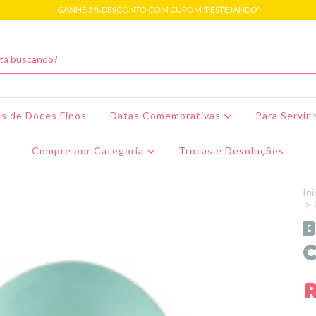
GANHE 5% DESCONTO COM CUPOM 'FESTEJANDO'
s de Doces Finos
Datas Comemorativas
Para Servir
Compre por Categoria
Trocas e Devoluções
Iní
>
B
C
R