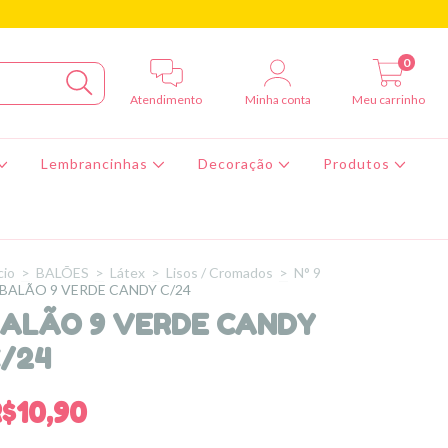
0
Atendimento
Minha conta
Meu carrinho
Lembrancinhas
Decoração
Produtos
cio
>
BALÕES
>
Látex
>
Lisos / Cromados
>
N° 9
BALÃO 9 VERDE CANDY C/24
ALÃO 9 VERDE CANDY
/24
$10,90