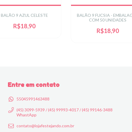
BALÃO 9 AZUL CELESTE
BALÃO 9 FUCSIA - EMBALA
COM 50 UNIDADES
R$18,90
R$18,90
Entre em contato
55045991463488
(45) 3099-5939 / (45) 99993-4017 / (45) 99146-3488
WhastApp
contato@lojafestejando.com.br