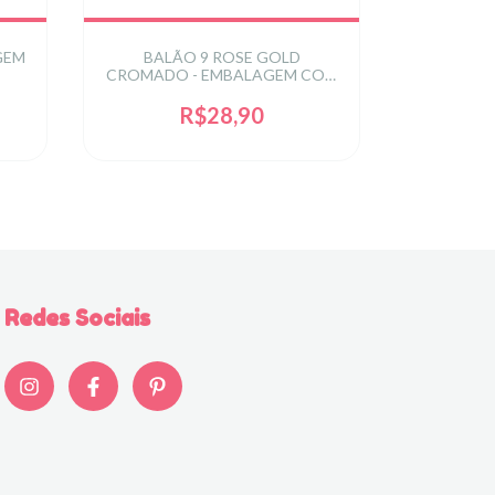
GEM
BALÃO 9 ROSE GOLD
BALÃO 
CROMADO - EMBALAGEM COM
SORTIDA
25 UNIDADES
2
R$28,90
Redes Sociais