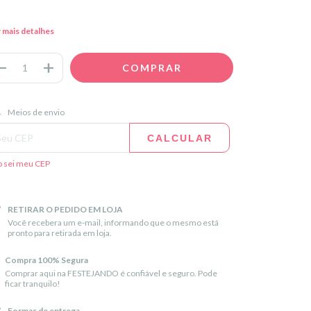
 mais detalhes
regas para o CEP:
ALTERAR CEP
Meios de envio
CALCULAR
 sei meu CEP
RETIRAR O PEDIDO EM LOJA
Você recebera um e-mail, informando que o mesmo está
pronto para retirada em loja.
Compra 100% Segura
Comprar aqui na FESTEJANDO é confiável e seguro. Pode
ficar tranquilo!
Formas de entrega