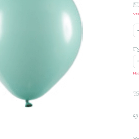
Ver
Ent
Não