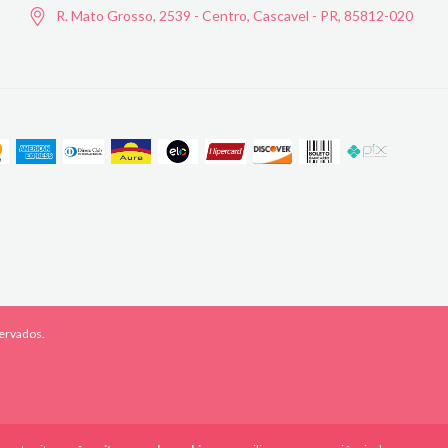
R. Mato Grosso, 2539 - Centro, Cascavel - PR, 85812-020
servados.