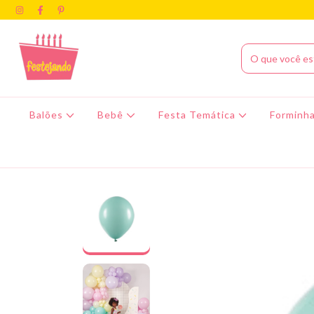
Balões
Bebê
Festa Temática
Forminha