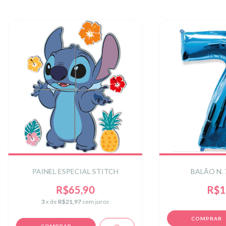
PAINEL ESPECIAL STITCH
BALÃO N. 
R$65,90
R$1
3
x de
R$21,97
sem juros