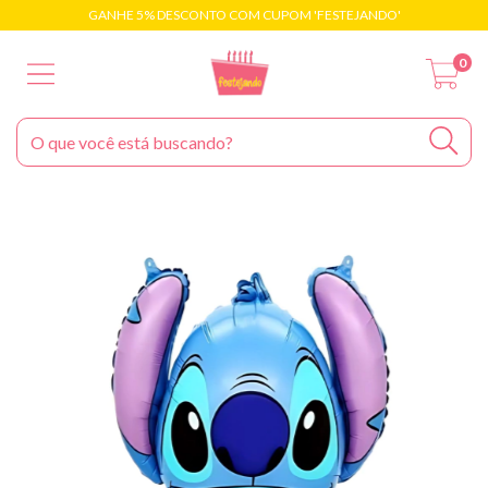
GANHE 5% DESCONTO COM CUPOM 'FESTEJANDO'
0