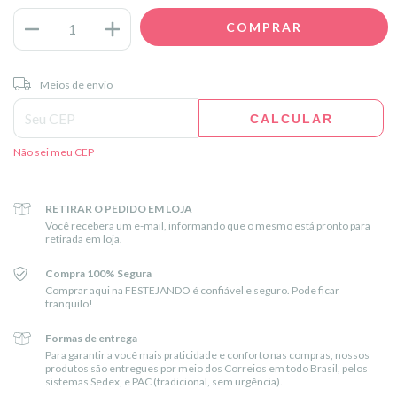
Entregas para o CEP:
ALTERAR CEP
Meios de envio
CALCULAR
Não sei meu CEP
RETIRAR O PEDIDO EM LOJA
Você recebera um e-mail, informando que o mesmo está pronto para
retirada em loja.
Compra 100% Segura
Comprar aqui na FESTEJANDO é confiável e seguro. Pode ficar
tranquilo!
Formas de entrega
Para garantir a você mais praticidade e conforto nas compras, nossos
produtos são entregues por meio dos Correios em todo Brasil, pelos
sistemas Sedex, e PAC (tradicional, sem urgência).