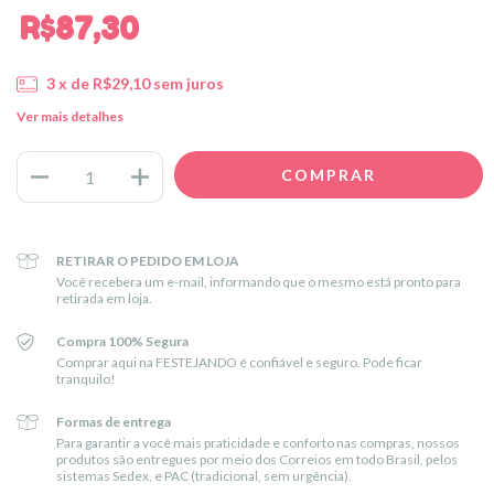
R$87,30
3
x de
R$29,10
sem juros
Ver mais detalhes
RETIRAR O PEDIDO EM LOJA
Você recebera um e-mail, informando que o mesmo está pronto para
retirada em loja.
Compra 100% Segura
Comprar aqui na FESTEJANDO é confiável e seguro. Pode ficar
tranquilo!
Formas de entrega
Para garantir a você mais praticidade e conforto nas compras, nossos
produtos são entregues por meio dos Correios em todo Brasil, pelos
sistemas Sedex, e PAC (tradicional, sem urgência).