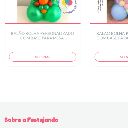
BALÃO BOLHA 
BALÃO BOLHA PERSONALIZADO
COM BASE PARA 
COM BASE PARA MESA-
CRIA
DINOSSAURO
E
ESPIAR
Sobre a Festejando