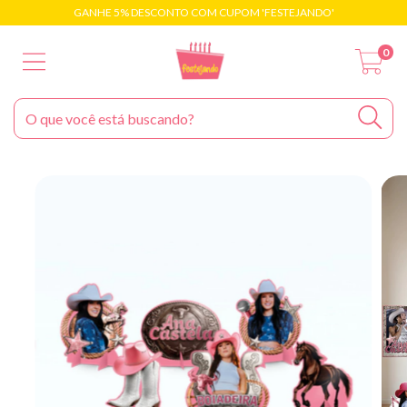
GANHE 5% DESCONTO COM CUPOM 'FESTEJANDO'
0