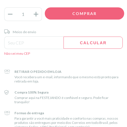
Entregas para o CEP:
ALTERAR CEP
Meios de envio
CALCULAR
Não sei meu CEP
RETIRAR O PEDIDO EM LOJA
Você recebera um e-mail, informando que o mesmo está pronto para
retirada em loja.
Compra 100% Segura
Comprar aqui na FESTEJANDO é confiável e seguro. Pode ficar
tranquilo!
Formas de entrega
Para garantir a você mais praticidade e conforto nas compras, nossos
produtos são entregues por meio dos Correios em todo Brasil, pelos
sistemas Sedex, e PAC (tradicional, sem urgência).