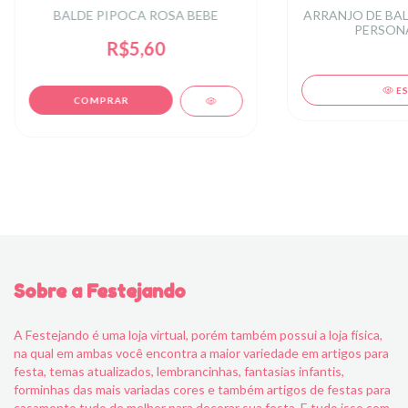
BALDE PIPOCA ROSA BEBE
ARRANJO DE BA
PERSON
R$5,60
E
Sobre a Festejando
A Festejando é uma loja virtual, porém também possui a loja física,
na qual em ambas você encontra a maior variedade em artigos para
festa, temas atualizados, lembrancinhas, fantasias infantis,
forminhas das mais variadas cores e também artigos de festas para
casamento tudo de melhor para decorar sua festa. E tudo isso com