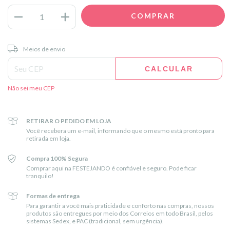
Entregas para o CEP:
ALTERAR CEP
Meios de envio
CALCULAR
Não sei meu CEP
RETIRAR O PEDIDO EM LOJA
Você recebera um e-mail, informando que o mesmo está pronto para
retirada em loja.
Compra 100% Segura
Comprar aqui na FESTEJANDO é confiável e seguro. Pode ficar
tranquilo!
Formas de entrega
Para garantir a você mais praticidade e conforto nas compras, nossos
produtos são entregues por meio dos Correios em todo Brasil, pelos
sistemas Sedex, e PAC (tradicional, sem urgência).