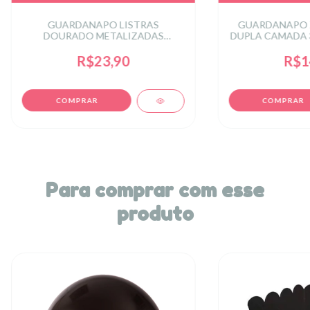
GUARDANAPO LISTRAS
GUARDANAPO 
DOURADO METALIZADAS
DUPLA CAMADA 
33X33CM C/20 UN - DOURADO
R$23,90
R$1
Para comprar com esse
produto