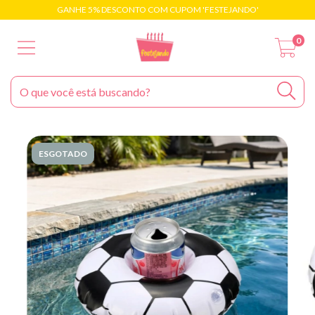
GANHE 5% DESCONTO COM CUPOM 'FESTEJANDO'
0
ESGOTADO