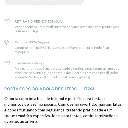
RETIRAR O PEDIDO EM LOJA
Você recebera um e-mail, informando que o mesmo está pronto para
retirada em loja.
Compra 100% Segura
Comprar aqui na FESTEJANDO é confiável e seguro. Pode ficar
tranquilo!
Formas de entrega
Para garantir a você mais praticidade e conforto nas compras, nossos
produtos são entregues por meio dos Correios em todo Brasil, pelos
sistemas Sedex, e PAC (tradicional, sem urgência).
PORTA COPO BOIA BOLA DE FUTEBOL - 17264
O porta copo boia bola de futebol é perfeito para festas e
momentos de lazer na piscina. Com design divertido, mantém latas
e copos flutuando com segurança, trazendo praticidade e um
toque temático esportivo. Ideal para festas, confraternizações e
eventos ao ar livre.