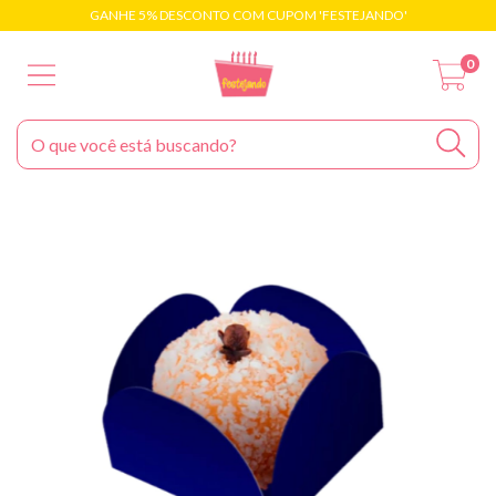
GANHE 5% DESCONTO COM CUPOM 'FESTEJANDO'
0