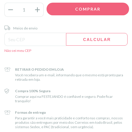
Entregas para o CEP:
ALTERAR CEP
Meios de envio
CALCULAR
Não sei meu CEP
RETIRAR O PEDIDO EM LOJA
Você recebera um e-mail, informando que o mesmo está pronto para
retirada em loja.
Compra 100% Segura
Comprar aqui na FESTEJANDO é confiável e seguro. Pode ficar
tranquilo!
Formas de entrega
Para garantir a você mais praticidade e conforto nas compras, nossos
produtos são entregues por meio dos Correios em todo Brasil, pelos
sistemas Sedex, e PAC (tradicional, sem urgência).