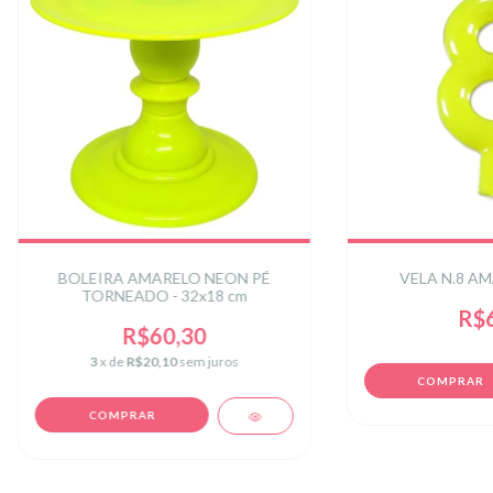
BOLEIRA AMARELO NEON PÉ
VELA N.8 A
TORNEADO - 32x18 cm
R$6
R$60,30
3
x de
R$20,10
sem juros