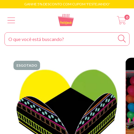
GANHE 5% DESCONTO COM CUPOM 'FESTEJANDO'
0
ESGOTADO