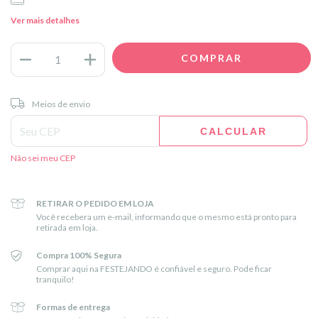
Ver mais detalhes
Entregas para o CEP:
ALTERAR CEP
Meios de envio
CALCULAR
Não sei meu CEP
RETIRAR O PEDIDO EM LOJA
Você recebera um e-mail, informando que o mesmo está pronto para
retirada em loja.
Compra 100% Segura
Comprar aqui na FESTEJANDO é confiável e seguro. Pode ficar
tranquilo!
Formas de entrega