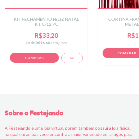
KIT FECHAMENTO FELIZ NATAL
CORTINA FRA
KT C/12 PC
METAL
R$33,20
R$1
2
x de
R$16,60
sem juros
Sobre a Festejando
A Festejando é uma loja virtual, porém também possui a loja física,
na qual em ambas você encontra a maior variedade em artigos para