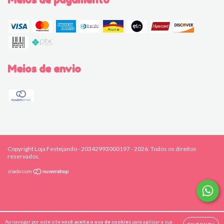
Meios de envio
Copyright Loja Festejando - 20342993000197 - 2026. Todos os direitos
reservados.
Ao navegar por este site
você aceita o uso de cookies
para agilizar a sua