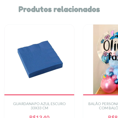
Produtos relacionados
GUARDANAPO AZUL ESCURO
BALÃO PERSONA
33X33 CM
COM BALÕ
R$13,40
R$8