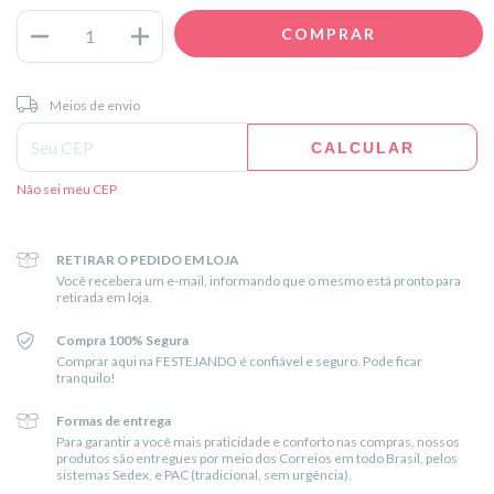
Entregas para o CEP:
ALTERAR CEP
Meios de envio
CALCULAR
Não sei meu CEP
RETIRAR O PEDIDO EM LOJA
Você recebera um e-mail, informando que o mesmo está pronto para
retirada em loja.
Compra 100% Segura
Comprar aqui na FESTEJANDO é confiável e seguro. Pode ficar
tranquilo!
Formas de entrega
Para garantir a você mais praticidade e conforto nas compras, nossos
produtos são entregues por meio dos Correios em todo Brasil, pelos
sistemas Sedex, e PAC (tradicional, sem urgência).