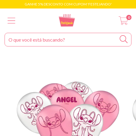
GANHE 5% DESCONTO COM CUPOM 'FESTEJANDO'
0