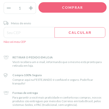
Entregas para o CEP:
ALTERAR CEP
Meios de envio
CALCULAR
Não sei meu CEP
RETIRAR O PEDIDO EM LOJA
Você recebera um e-mail, informando que o mesmo está pronto para
retirada em loja.
Compra 100% Segura
Comprar aqui na FESTEJANDO é confiável e seguro. Pode ficar
tranquilo!
Formas de entrega
Para garantir a você mais praticidade e conforto nas compras, nossos
produtos são entregues por meio dos Correios em todo Brasil, pelos
sistemas Sedex, e PAC (tradicional, sem urgência).