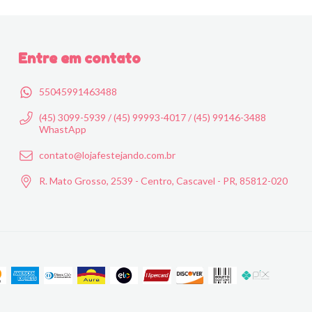
Entre em contato
55045991463488
(45) 3099-5939 / (45) 99993-4017 / (45) 99146-3488
WhastApp
contato@lojafestejando.com.br
R. Mato Grosso, 2539 - Centro, Cascavel - PR, 85812-020