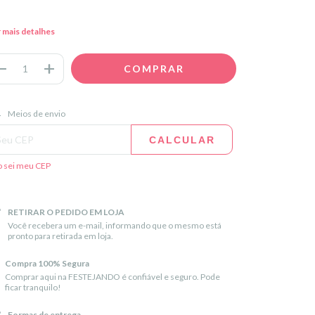
 mais detalhes
regas para o CEP:
ALTERAR CEP
Meios de envio
CALCULAR
 sei meu CEP
RETIRAR O PEDIDO EM LOJA
Você recebera um e-mail, informando que o mesmo está
pronto para retirada em loja.
Compra 100% Segura
Comprar aqui na FESTEJANDO é confiável e seguro. Pode
ficar tranquilo!
Formas de entrega