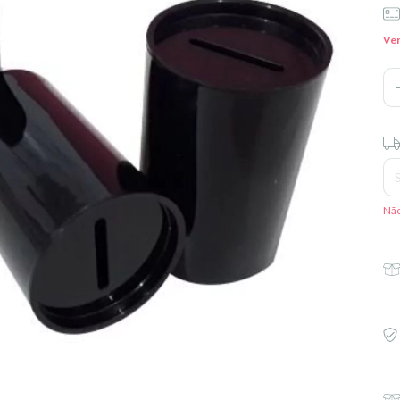
Ver
Ent
Não