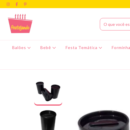
Balões
Bebê
Festa Temática
Forminha