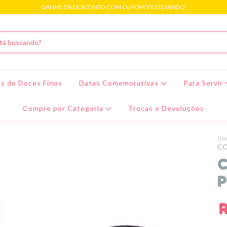
GANHE 5% DESCONTO COM CUPOM 'FESTEJANDO'
s de Doces Finos
Datas Comemorativas
Para Servir
Compre por Categoria
Trocas e Devoluções
Iní
CO
C
R