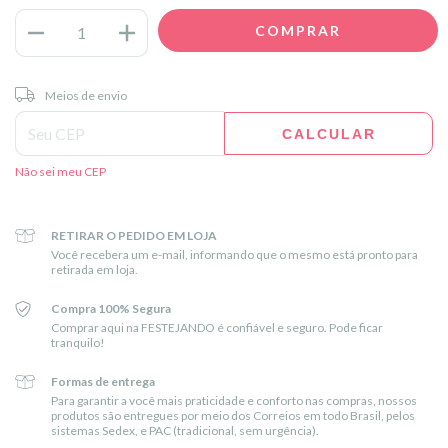
Entregas para o CEP:
ALTERAR CEP
Meios de envio
CALCULAR
Não sei meu CEP
RETIRAR O PEDIDO EM LOJA
Você recebera um e-mail, informando que o mesmo está pronto para
retirada em loja.
Compra 100% Segura
Comprar aqui na FESTEJANDO é confiável e seguro. Pode ficar
tranquilo!
Formas de entrega
Para garantir a você mais praticidade e conforto nas compras, nossos
produtos são entregues por meio dos Correios em todo Brasil, pelos
sistemas Sedex, e PAC (tradicional, sem urgência).