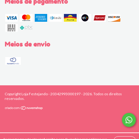
Meios de pagamento
Meios de envio
Copyright Loja Festejando - 20342993000197 - 2026. Todos os direitos
reservados.